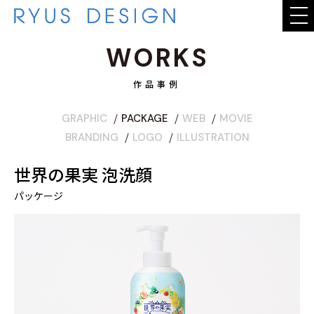
WORKS
WHAT WE DO
作品事例
WORKS
GRAPHIC
PACKAGE
WEB
MOVIE
BRANDING
LOGO
ILLUSTRATION
STAFF
世界の果実 泡洗顔
COMPANY
パッケージ
CONTACT