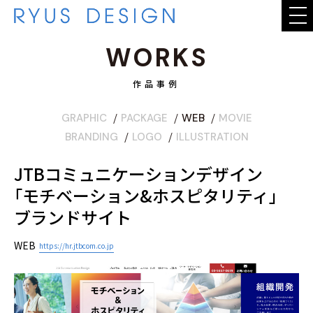
WORKS
WHAT WE DO
作品事例
WORKS
GRAPHIC
PACKAGE
WEB
MOVIE
BRANDING
LOGO
ILLUSTRATION
STAFF
JTBコミュニケーションデザイン
COMPANY
｢モチベーション&ホスピタリティ｣
ブランドサイト
CONTACT
WEB
https://hr.jtbcom.co.jp